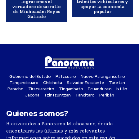
lograremos el
trámites vehiculares y
verdadero desarrollo
apoyar la economía
de Michoacán: Reyes
popular
Galindo
Gobierno del Estado
Pátzcuaro
Nuevo Parangaricutiro
Tangancícuaro
Chilchota
Salvador Escalante
Taretan
Paracho
Ziracuaretiro
Tingambato
Ecuandureo
Ixtlán
Jacona
Tzintzuntzan
Tancítaro
Peribán
Quienes somos?
Bienvenidos a Panorama Michoacano, donde
encontrarás las últimas y más relevantes
informaciones sobre sucedidos en esta región.